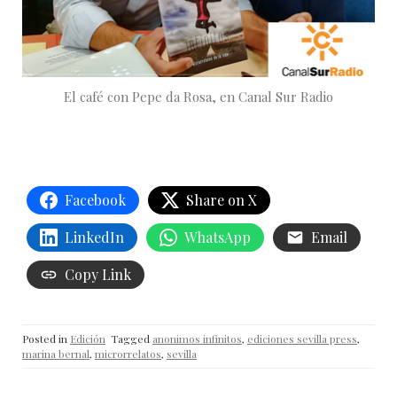
El café con Pepe da Rosa, en Canal Sur Radio
Facebook
Share on X
LinkedIn
WhatsApp
Email
Copy Link
Posted in
Edición
Tagged
anonimos infinitos
,
ediciones sevilla press
,
marina bernal
,
microrrelatos
,
sevilla