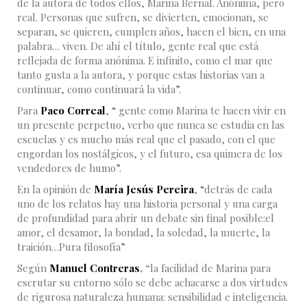
de la autora de todos ellos, Marina Bernal. Anónima, pero
real. Personas que sufren, se divierten, emocionan, se
separan, se quieren, cumplen años, hacen el bien, en una
palabra… viven. De ahí el título, gente real que está
reflejada de forma anónima. E infinito, como el mar que
tanto gusta a la autora, y porque estas historias van a
continuar, como continuará la vida”.
Para
Paco Correal
, “ gente como Marina te hacen vivir en
un presente perpetuo, verbo que nunca se estudia en las
escuelas y es mucho más real que el pasado, con el que
engordan los nostálgicos, y el futuro, esa quimera de los
vendedores de humo”.
En la opinión de
María Jesús Pereira
, “detrás de cada
uno de los relatos hay una historia personal y una carga
de profundidad para abrir un debate sin final posible:el
amor, el desamor, la bondad, la soledad, la muerte, la
traición…Pura filosofía”
Según
Manuel Contreras
, “
la facilidad de Marina para
escrutar su entorno sólo se debe achacarse a dos virtudes
de rigurosa naturaleza humana: sensibilidad e inteligencia.