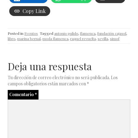
Copy Link
Posted in
Eventos
Tagged
antonio pulido
,
flamenca
,
fundación cajasol
,
libro
,
marina bernal
,
moda flamenca
,
raquel revuelta
,
sevilla
,
simof
Deja una respuesta
Tu dirección de correo electrónico no será publicada.
Los
campos obligatorios están marcados con
*
Comentario
*