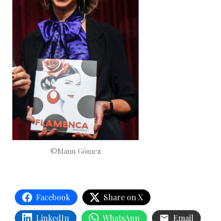
©Manu Gómez
Facebook
Share on X
LinkedIn
WhatsApp
Email