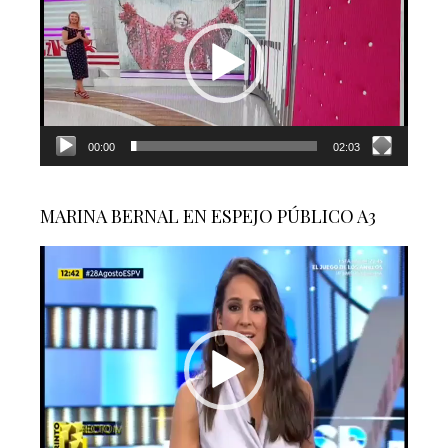
vídeo
00:00
02:03
MARINA BERNAL EN ESPEJO PÚBLICO A3
Reproductor
de
vídeo